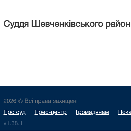
Суддя Шевченківського райо
В.М. Ци
2026 © Всі права захищені
Про суд
Прес-центр
Громадянам
Пока
v1.38.1