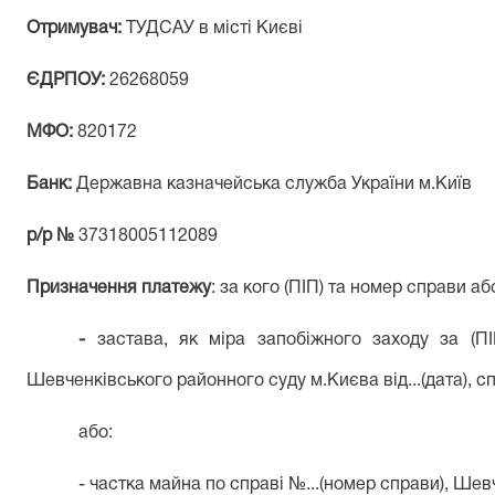
Отримувач:
ТУДСАУ в місті Києві
ЄДРПОУ:
26268059
МФО:
820172
Банк:
Державна казначейська служба України м.Київ
р/р №
37318005112089
Призначення платежу
: за кого (ПІП) та номер справи а
-
застава, як міра запобіжного заходу за (П
Шевченківського районного суду м.Києва від...(дата), с
або:
- частка майна по справі №...(номер справи), Ше