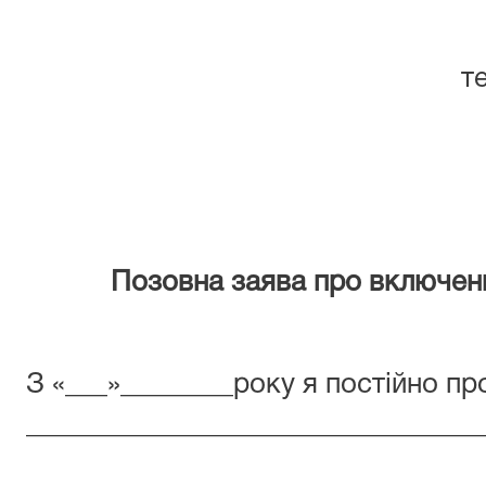
т
Позовна заява про включенн
З «___»________року я постійно п
________________________________
________________________________