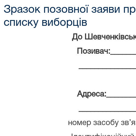
Зразок позовної заяви п
списку виборців
До Шевченківськ
Позивач:
______
______________
Адреса:
_______
______________
номер засобу зв’я