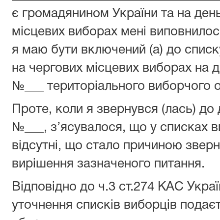
є громадянином України та на ден
місцевих виборах мені виповнилось
я маю бути включений (а) до списк
на чергових місцевих виборах на ді
№___ територіального виборчого 
Проте, коли я звернувся (лась) до 
№___, з’ясувалося, що у списках в
відсутні, що стало причиною звер
вирішення зазначеного питання.
Відповідно до ч.3 ст.274 КАС Укра
уточнення списків виборців подає