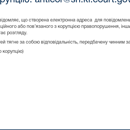
ідомляє, що створена електронна адреса для повідомлень 
ійного або пов’язаного з корупцією правопорушення, інш
гає розгляду.
й тягне за собою відповідальність, передбачену чинним з
 корупцію)