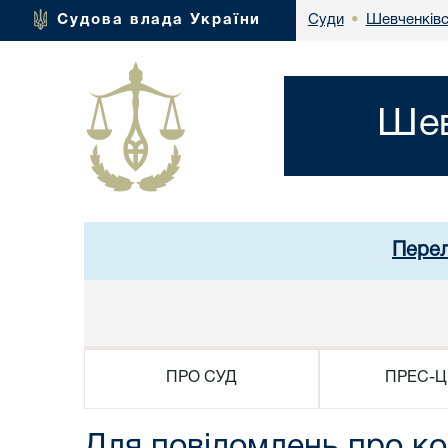
Шевченківс
Судова влада України
Суди
•
Шев
Перел
ПРО СУД
ПРЕС-Ц
Для повідомлень про кор