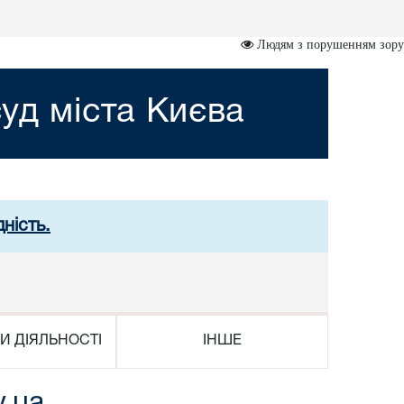
Людям з порушенням зору
уд міста Києва
ність.
И ДІЯЛЬНОСТІ
ІНШЕ
v.ua