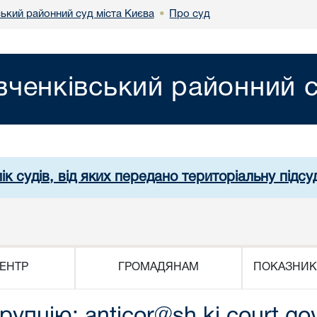
ький районний суд міста Києва
Про суд
•
ченківський районний с
ік судів, від яких передано територіальну підсуд
ЕНТР
ГРОМАДЯНАМ
ПОКАЗНИК
упцію: anticor@sh.ki.court.go