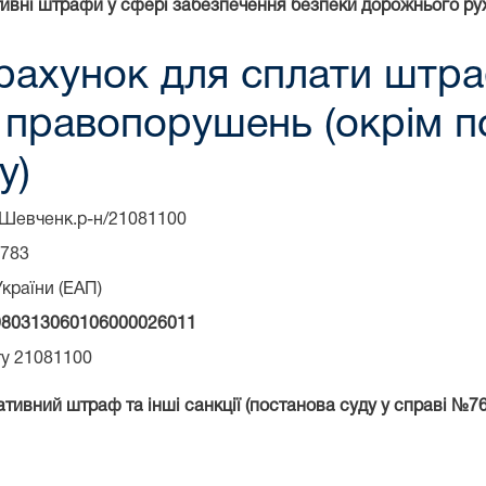
ивні штрафи у сфері забезпечення безпеки дорожнього руху
рахунок для сплати штра
е правопорушень (окрім 
у)
/Шевченк.р-н/21081100
3783
країни (ЕАП)
80313060106000026011
ту 21081100
тивний штраф та інші санкції (постанова суду у справі №761