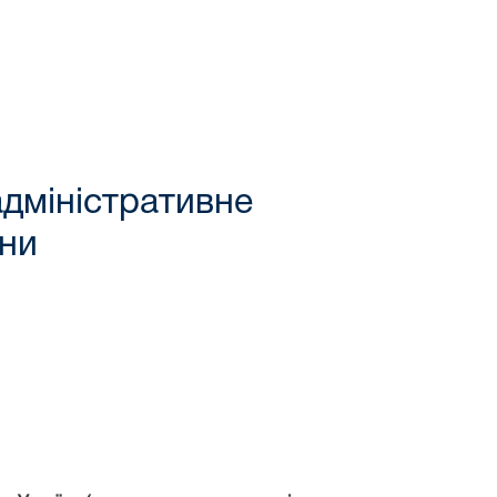
дміністративне
їни