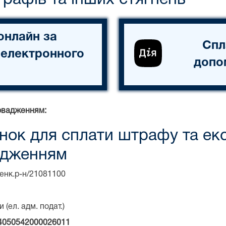
онлайн за
Спл
 електронного
допо
овадженням:
нок для сплати штрафу та ек
адженням
енк.р-н/21081100
(ел. адм. подат.)
4050542000026011