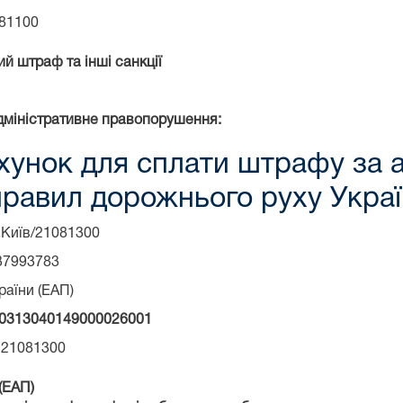
081100
й штраф та інші санкції
дміністративне правопорушення:
хунок для сплати штрафу за а
равил дорожнього руху Укра
.Київ/21081300
37993783
раїни (ЕАП)
0313040149000026001
 21081300
(ЕАП)