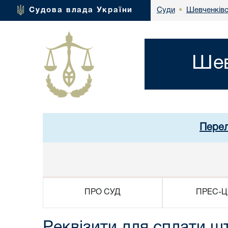
Шевченківс
Судова влада України
Суди
•
Шев
Перел
ПРО СУД
ПРЕС-Ц
Реквізити для сплати ш