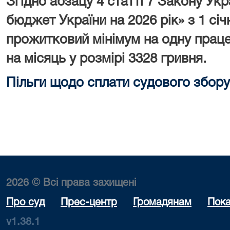
Згідно абзацу 4 статті 7 Закону У
бюджет України на 2026 рік» з 1 сі
прожитковий мінімум на одну праце
на місяць у розмірі 3328 гривня.
Пільги щодо сплати судового збору
2026 © Всі права захищені
Про суд
Прес-центр
Громадянам
Пока
v1.38.1