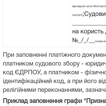
відповідний орган Міністерства
;Судовий
паспорті)
__________
на користь
№_/_/__
(номер рі
При заповненні платіжного докумен
платником судового збору - юриди
код ЄДРПОУ, а платником - фізичн
ідентифікаційний код, а при його від
релігійними переконаннями, зазнача
Приклад заповнення графи "Призна