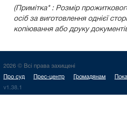
(Примітка* : Розмір прожитковог
осіб за виготовлення однієї сто
копіювання або друку документі
2026 © Всі права захищені
Про суд
Прес-центр
Громадянам
Пока
v1.38.1