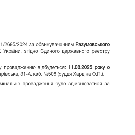
61/2695/2024 за обвинуваченням
Разумовського
К України, згідно Єдиного державного реєстру
му провадженню відбудеться:
11.08.2025
року о
івська, 31-А, каб. №508 (суддя Хардіна О.П.).
мінальне провадження буде здійснюватися за