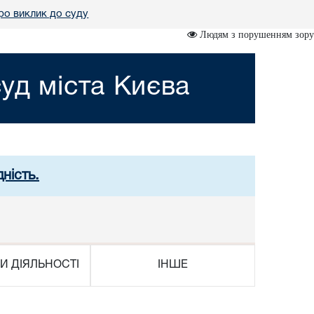
ро виклик до суду
Людям з порушенням зору
уд міста Києва
ність.
И ДІЯЛЬНОСТІ
ІНШЕ