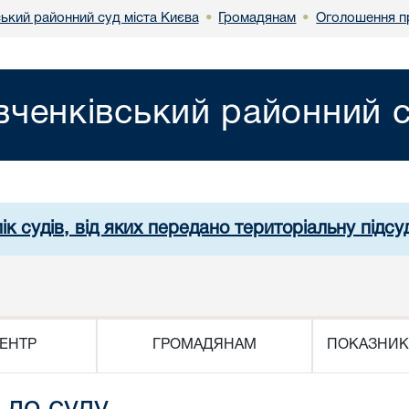
ький районний суд міста Києва
Громадянам
Оголошення п
•
•
ченківський районний с
ік судів, від яких передано територіальну підсуд
ЕНТР
ГРОМАДЯНАМ
ПОКАЗНИК
 до суду