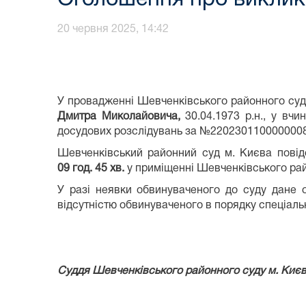
20 червня 2025, 14:42
У провадженні Шевченківського районного су
Дмитра Миколайовича,
30.04.1973 р.н., у вчи
досудових розслідувань за №22023011000000087
Шевченківський районний суд м. Києва повід
09
год.
45
хв.
у приміщенні Шевченківського район
У разі неявки обвинуваченого до суду дане
відсутністю обвинуваченого в порядку спеціал
Суддя Шевченківського районно