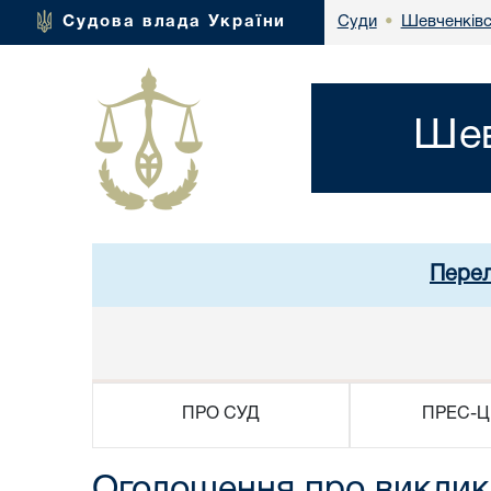
Шевченківс
Судова влада України
Суди
•
Шев
Перел
ПРО СУД
ПРЕС-Ц
Оголошення про виклик