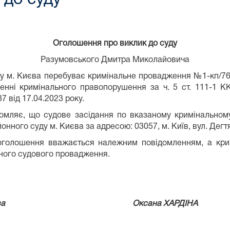
Оголошення про виклик
до суду
Разумовського Дмитра Миколайовича
ду м. Києва перебуває кримінальне провадження №1-кп/7
ненні кримінального правопорушення за ч. 5 ст. 111-1 К
 від 17.04.2023 року.
омляє, що судове засідання по вказаному кримінально
ного суду м. Києва за адресою: 03057, м. Київ, вул. Дегтяр
 оголошення вважається належним повідомленням, а кри
ьного судового провадження.
го суду м. Києва Оксана ХАРДІНА