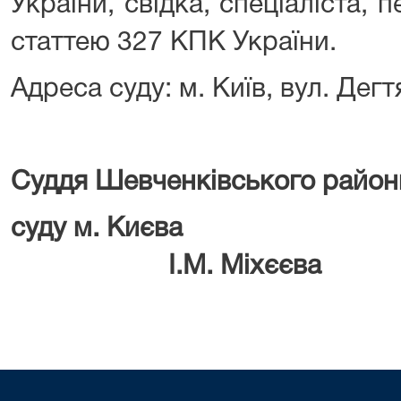
України, свідка, спеціаліста, 
статтею 327 КПК України.
Адреса суду: м. Київ, вул. Дегт
Суддя Шевченківського район
суду м.
І.М. Міхєєва