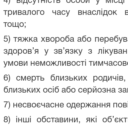
4) відсутність особи у місц
тривалого часу внаслідок в
тощо;
5) тяжка хвороба або перебув
здоров’я у зв’язку з лікува
умови неможливості тимчасов
6) смерть близьких родичів,
близьких осіб або серйозна за
7) несвоєчасне одержання пов
8) інші обставини, які об’є