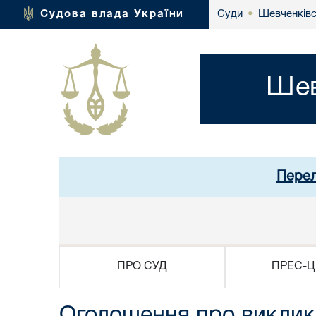
Шевченківс
Судова влада України
Суди
•
Шев
Перел
ПРО СУД
ПРЕС-Ц
Оголошення про виклик