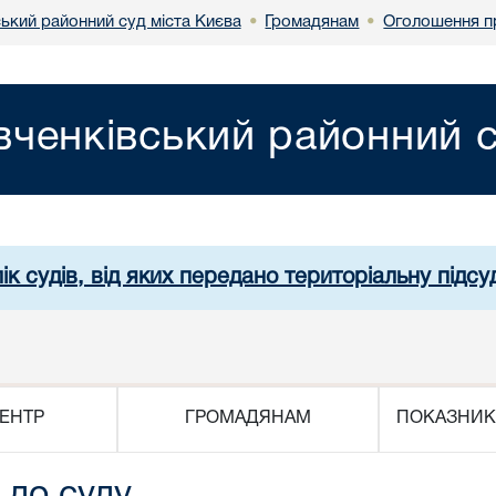
ький районний суд міста Києва
Громадянам
Оголошення п
•
•
ченківський районний с
ік судів, від яких передано територіальну підсуд
ЕНТР
ГРОМАДЯНАМ
ПОКАЗНИК
 до суду