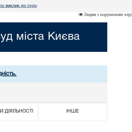
ро виклик до суду
Людям з порушенням зору
уд міста Києва
ність.
И ДІЯЛЬНОСТІ
ІНШЕ