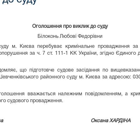
Оголошення про виклик
до суду
Білоконь Любові Федорівни
суду м. Києва перебуває кримінальне провадження з
вопорушення за ч. 7 ст. 111-1 КК України, згідно Єдиног
домляє, що підготовче судове засідання по вищевказан
евченківського районного суду м. Києва за адресою: 03057
оголошення вважається належним повідомленням, а кри
ого судового провадження.
ного суду м. Києва Оксана ХАРДІНА