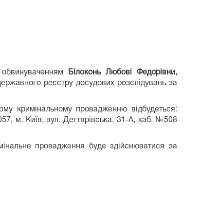
а обвинуваченням
Білоконь Любові Федорівни,
о державного реєстру досудових розслідувань за
ому кримінальному провадженню відбудеться:
, м. Київ, вул. Дегтярівська, 31-А, каб. №508
мінальне провадження буде здійснюватися за