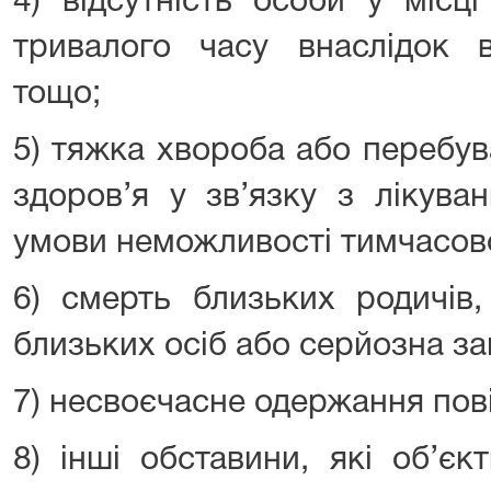
4) відсутність особи у місц
тривалого часу внаслідок в
тощо;
5) тяжка хвороба або перебув
здоров’я у зв’язку з лікува
умови неможливості тимчасов
6) смерть близьких родичів,
близьких осіб або серйозна за
7) несвоєчасне одержання пов
8) інші обставини, які об’є