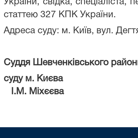
України, свідка, спеціаліста, 
статтею 327 КПК України.
Адреса суду: м. Київ, вул. Дегт
Суддя Шевченківського район
суду м.
І.М. Міхєєва