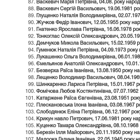
Васкевич Марія Петрівна, 04.08. року наро
Васкевич Сергій Васильович, 19.06.1981 р
Глущенко Наталія Володимирівна, 02.07.19
Жучков Федір Іванович, 12.05.1955 року на
Гнатенко Ярослава Петрівна, 16.06.1978 ро
Тонкоглас Олексій Олександрович, 20.05.1
Демчуков Микола Васильович, 15.02.1959 
Гуменюк Наталія Петрівна, 04.09.1973 року
Лукашенко Ольга Володимирівна, 06.01.198
Ємельянов Анатолій Олександрович, 10.01.
Безверха Раїса Іванівна, 13.08.1950 року н
Лещенко Володимир Васильович, 08.04.196
Шинкаренко Лариса Петрівна, 15.01.1967 р
Фомічова Любов Костянтинівна, 07.07.1962
Катаржене Раїса Євгенівна, 23.08.1951 рок
Плескановська Ілона Іванівна, 03.08.1967 
Слободянюк Еліна Петрівна, 06.12.1967 ро
Крикун навло Петрович, 17.06.1981 року н
Куценко Тамара Олександрівна, 08.10.1968
Березін Ілля Майорович, 20.11.1950 року н
Малоока Галина Іванівна, 22.05.1945 року 