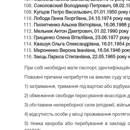
Соколовский Володимир Петрович, 08.02.1
Купцов Петро Васильович, 01.01.1950 року
Лобода Ганна Георгіївна, 24.10.1974 року н
Пилипченко Альона Вікторівна, 16.06.1988 
Мельник Антон Дмитрович, 01.02.1990 року
Грищенко Олена Віталіївна, 23.06.1977 рок
Квашук Ольга Олександрівна, 16.01.1954 р
Мироненко Верона Іванівна, 16.04.1946 ро
3аєць Лариса Степанівна, 22.05.1965 року 
При собі необхідно мати паспорт, ідентифікацій
Поважні причини неприбуття на виклик суду згід
1) затримання, тримання під вартою або відбув
2) обмеження свободи пересування внаслідок ді
3) обставини непереборної сили (епідемії, військо
4) відсутність особи у місці проживання протяг
5) тяжка хвороба або перебування в закладі 