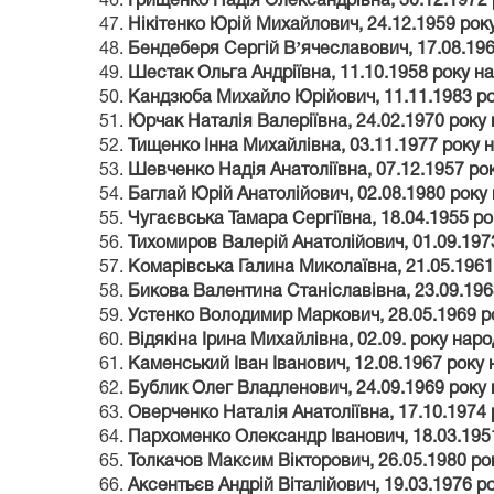
Грищенко Надія Олександрівна, 30.12.1972
Нікітенко Юрій Михайлович, 24.12.1959 рок
Бендеберя Сергій Вʼячеславович, 17.08.19
Шестак Ольга Андріївна, 11.10.1958 року н
Кандзюба Михайло Юрійович, 11.11.1983 р
Юрчак Наталія Валеріївна, 24.02.1970 року
Тищенко Інна Михайлівна, 03.11.1977 року 
Шевченко Надія Анатоліївна, 07.12.1957 ро
Баглай Юрій Анатолійович, 02.08.1980 року
Чугаєвська Тамара Сергіївна, 18.04.1955 р
Тихомиров Валерій Анатолійович, 01.09.197
Комарівська Галина Миколаївна, 21.05.196
Бикова Валентина Станіславівна, 23.09.19
Устенко Володимир Маркович, 28.05.1969 р
Відякіна Ірина Михайлівна, 02.09. року нар
Каменський Іван Іванович, 12.08.1967 року
Бублик Олег Владленович, 24.09.1969 року
Оверченко Наталія Анатоліївна, 17.10.1974
Пархоменко Олександр Іванович, 18.03.195
Толкачов Максим Вікторович, 26.05.1980 р
Аксентьєв Андрій Віталійович, 19.03.1976 