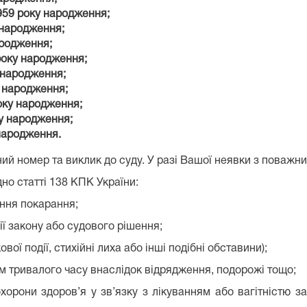
959 року народження;
 народження;
ародження;
року народження;
 народження;
у народження;
оку народження;
ку народження;
народження.
ний номер та виклик до суду. У разі Вашої неявки з поважн
но статті 138 КПК України:
ання покарання;
ї закону або судового рішення;
вої події, стихійні лиха або інші подібні обставини);
ом тривалого часу внаслідок відрядження, подорожі тощо;
охорони здоров’я у зв’язку з лікуванням або вагітністю 