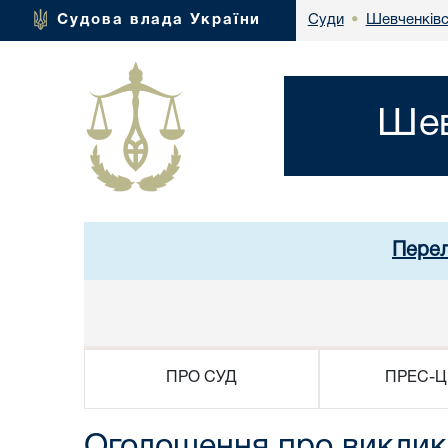
Шевченківс
Судова влада України
Суди
•
Шев
Перел
ПРО СУД
ПРЕС-Ц
Оголошення про виклик