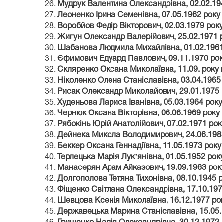
Мудрук Валентина Олександрівна, 02.02.19
Леоненко Ірина Семенівна, 07.05.1962 року
Воробйов Федір Вікторович, 02.03.1979 рок
Жигун Олександр Валерійович, 25.02.1971 
Шабанова Людмила Михайлівна, 01.02.1961
Єфимович Едуард Павлович, 09.11.1970 ро
Скляренко Оксана Миколаївна, 11.09. року
Ніколенко Олена Станіславівна, 03.04.1965
Рисак Олександр Миколайович, 29.01.1975
Худеньова Лариса Іванівна, 05.03.1964 рок
Чернюк Оксана Вікторівна, 06.06.1969 року
Рябокінь Юрій Анатолійович, 07.02.1971 ро
Дейнека Микола Володимирович, 24.06.198
Беккер Оксана Геннадіївна, 11.05.1973 рок
Терлецька Марія Лукʼянівна, 01.05.1952 ро
Манасерян Арам Айказович, 19.09.1963 рок
Долгополова Тетяна Тихонівна, 08.10.1945 
Фіщенко Світлана Олександрівна, 17.10.19
Шевцова Ксенія Миколаївна, 16.12.1977 ро
Державецька Марина Станіславівна, 15.05.