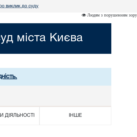
ро виклик до суду
Людям з порушенням зору
уд міста Києва
ність.
И ДІЯЛЬНОСТІ
ІНШЕ