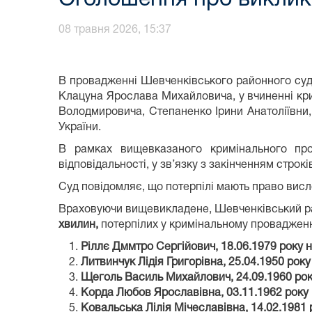
08 травня 2026, 15:37
В провадженні Шевченківського районного суд
Клацуна Ярослава Михайловича, у вчиненні кримі
Володмировича, Степаненко Ірини Анатоліївни,
України.
В рамках вищевказаного кримінального про
відповідальності, у зв’язку з закінченням строкі
Суд повідомляє, що потерпілі мають право вис
Враховуючи вищевикладене, Шевченківський рай
хвилин,
потерпілих у кримінальному провадженн
Ріллє Дммтро Сергійович, 18.06.1979 року 
Литвинчук Лідія Григорівна, 25.04.1950 рок
Щеголь Василь Михайлович, 24.09.1960 ро
Корда Любов Ярославівна, 03.11.1962 року
Ковальська Лілія Мічеславівна, 14.02.1981