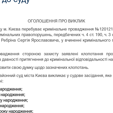
ОГОЛОШЕННЯ ПРО ВИКЛИК
у м. Києва перебуває кримінальне провадження №120121
нальних правопорушень, передбачених ч. 4 ст. 190, ч. 3 ст
 Ребріна Сергія Ярославовича, у вчиненні кримінального 
вадження стороною захисту заявлені клопотання про 
в давності притягнення до кримінальної відповідальності на п
ловити свою думку щодо зазначених клопотань.
онний суд міста Києва викликає у судове засідання, яке
і:
народження;
у народження;
ку народження;
 народження;
 року народження;