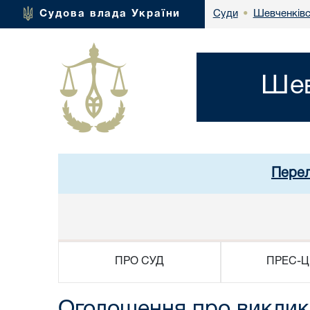
Шевченківс
Судова влада України
Суди
•
Шев
Перел
ПРО СУД
ПРЕС-Ц
Оголошення про виклик