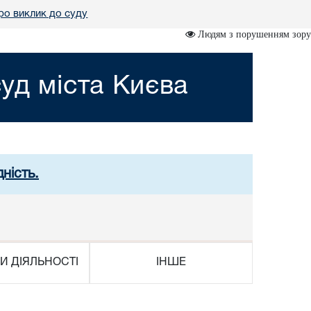
ро виклик до суду
Людям з порушенням зору
уд міста Києва
ність.
И ДІЯЛЬНОСТІ
ІНШЕ