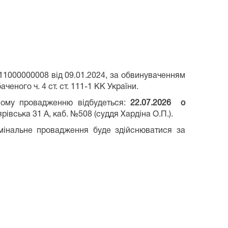
1000000008 від 09.01.2024, за обвинуваченням
ного ч. 4 ст. ст. 111-1 КК України.
ному провадженню відбудеться:
22.07.202
6 о
івська 31 А, каб. №508 (суддя Хардіна О.П.).
мінальне провадження буде здійснюватися за