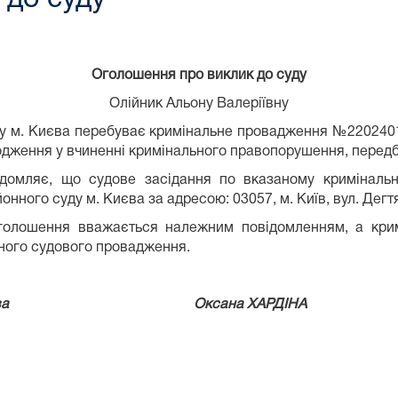
Оголошення про виклик
до суду
Олійник Альону Валеріївну
у м. Києва перебуває кримінальне провадження №2202401
дження у вчиненні кримінального правопорушення, передбаче
ідомляє, що судове засідання по вказаному криміналь
ного суду м. Києва за адресою: 03057, м. Київ, вул. Дегтяр
оголошення вважається належним повідомленням, а кри
ьного судового провадження.
о суду м. Києва Оксана ХАРДІНА