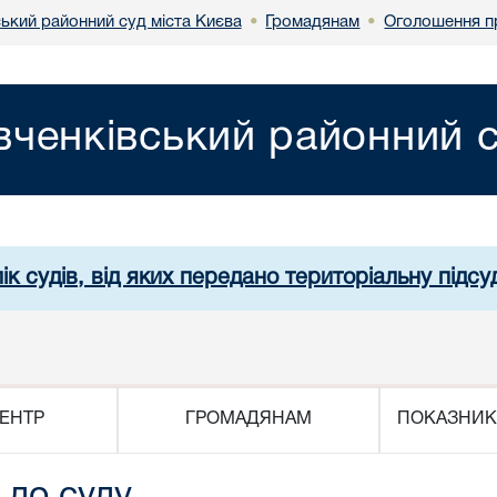
ький районний суд міста Києва
Громадянам
Оголошення п
•
•
ченківський районний с
ік судів, від яких передано територіальну підсуд
ЕНТР
ГРОМАДЯНАМ
ПОКАЗНИК
 до суду