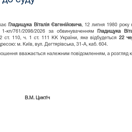
икає
Гладищука Віталія Євгенійовича
, 12 липня 1980 року
 1-кп/761/2098/2026 за обвинуваченням
Гладищука Віт
2 ст. 110, ч. 1 ст. 111 КК України, яке відбудеться
22 че
сою: м. Київ, вул. Дегтярівська, 31-А, каб. 604.
голошення вважається належним повідомленням, а розгляд 
. Циктіч