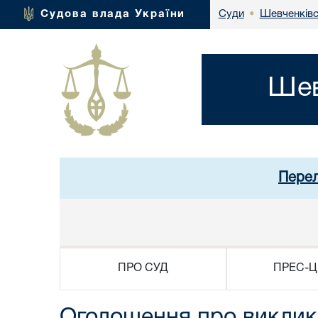
Шевченківс
Судова влада України
Суди
•
Шев
Перел
ПРО СУД
ПРЕС-Ц
Оголошення про виклик