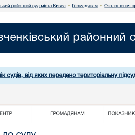
ький районний суд міста Києва
Громадянам
Оголошення п
•
•
ченківський районний с
ік судів, від яких передано територіальну підсуд
ЕНТР
ГРОМАДЯНАМ
ПОКАЗНИК
 до суду