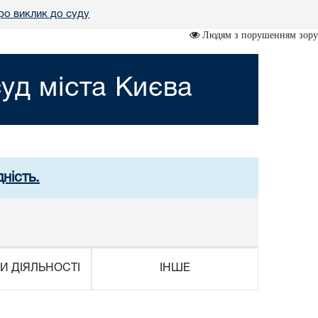
ро виклик до суду
Людям з порушенням зору
уд міста Києва
ність.
И ДІЯЛЬНОСТІ
ІНШЕ