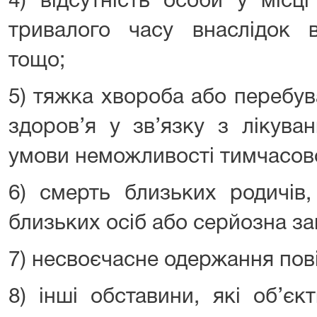
4) відсутність особи у місц
тривалого часу внаслідок в
тощо;
5) тяжка хвороба або перебув
здоров’я у зв’язку з лікува
умови неможливості тимчасов
6) смерть близьких родичів,
близьких осіб або серйозна за
7) несвоєчасне одержання пов
8) інші обставини, які об’є