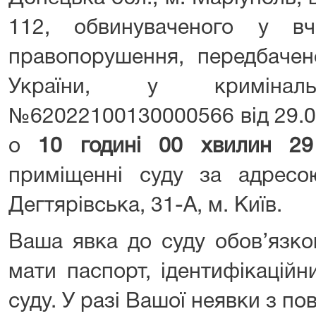
112, обвинуваченого у вч
правопорушення, передбачен
України, у криміналь
№62022100130000566 від 29.08
о
10 годині 00 хвилин 2
приміщенні суду за адрес
Дегтярівська, 31-А, м. Київ.
Ваша явка до суду обов’язко
мати паспорт, ідентифікацій
суду. У разі Вашої неявки з 