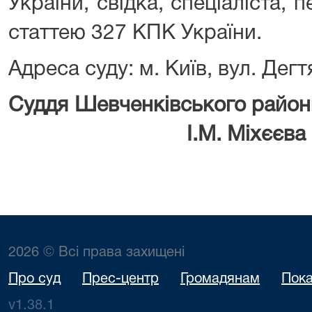
України, свідка, спеціаліста, 
статтею 327 КПК України.
Адреса суду: м. Київ, вул. Дегт
Суддя Шевченківського райо
І.М. Міхєєва
2026 © Всі права захищені
Про суд
Прес-центр
Громадянам
Пока
v1.38.1