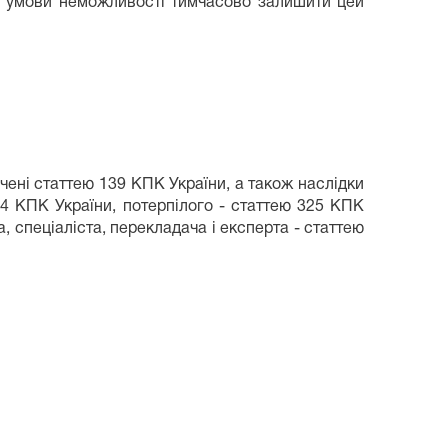
за умови неможливості тимчасово залишити цей
чені статтею 139 КПК України, а також наслідки
4 КПК України, потерпілого - статтею 325 КПК
а, спеціаліста, перекладача і експерта - статтею