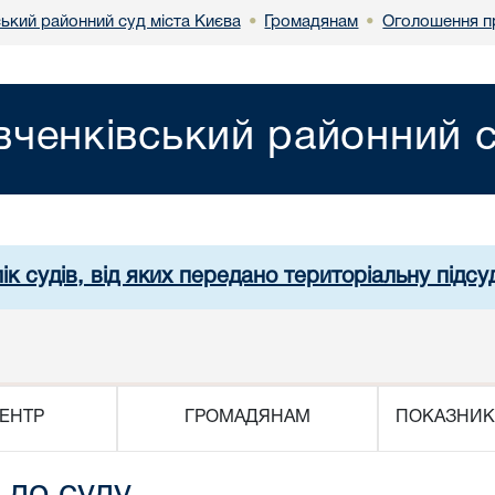
ький районний суд міста Києва
Громадянам
Оголошення п
•
•
ченківський районний с
ік судів, від яких передано територіальну підсуд
ЕНТР
ГРОМАДЯНАМ
ПОКАЗНИК
 до суду