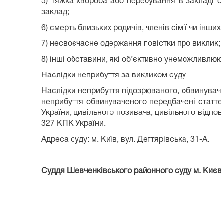
5) тяжка хвороба або перебування в закладі 
заклад;
6) смерть близьких родичів, членів сім’ї чи інш
7) несвоєчасне одержання повістки про виклик;
8) інші обставини, які об’єктивно унеможливлюю
Наслідки неприбуття за викликом суду
Наслідки неприбуття підозрюваного, обвинуваче
неприбуття обвинуваченого передбачені статт
України, цивільного позивача, цивільного відпов
327 КПК України.
Адреса суду: м. Київ, вул. Дегтярівська, 31-А.
Суддя Шевченківського районного
суду 