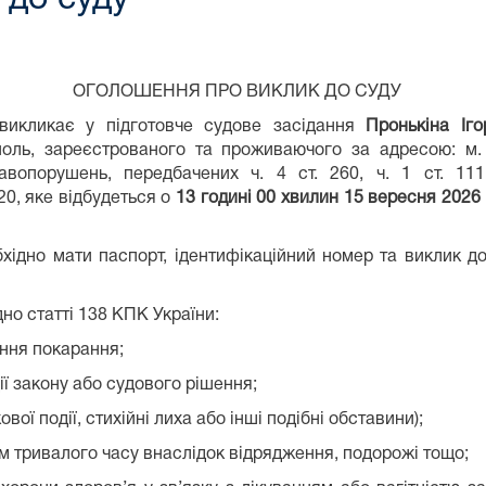
ОГОЛОШЕННЯ ПРО ВИКЛИК ДО СУДУ
викликає у підготовче судове засідання
Пронькіна Іго
оль, зареєстрованого та проживаючого за адресою: м. 
авопорушень, передбачених ч. 4 ст. 260, ч. 1 ст. 111
0, яке відбудеться о
13 годині 00 хвилин 15 вересня 2026
хідно мати паспорт, ідентифікаційний номер та виклик д
но статті 138 КПК України:
ання покарання;
ї закону або судового рішення;
вої події, стихійні лиха або інші подібні обставини);
ом тривалого часу внаслідок відрядження, подорожі тощо;