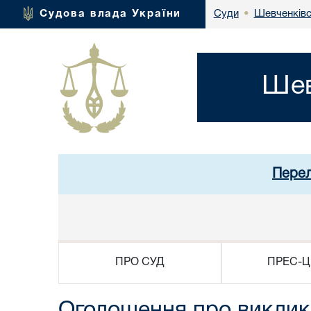
Шевченківс
Судова влада України
Суди
•
Шев
Перел
ПРО СУД
ПРЕС-Ц
Оголошення про виклик