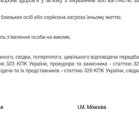
охорони здоров’я у зв’язку з лікуванням або вагітністю 
их близьких осіб або серйозна загроза їхньому життю;
ть з’явлення особи на виклик.
ного, свідка, потерпілого, цивільного відповідача передба
ею 323 КПК України, прокурора та захисника - статтею 32
ідача та їх представників - статтею 326 КПК України, свідк
м. Києва І.М. Міхєєва