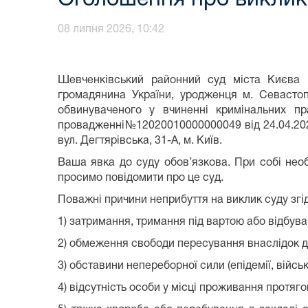
08 липня 2026, 10:42
Шевченківський районний суд міста Києва 
громадянина України, уродженця м. Севастоп
обвинуваченого у вчиненні кримінальних пр
провадженні№12020010000000049 від 24.04.202
вул. Дегтярівська, 31-А, м. Київ.
Ваша явка до суду обов’язкова. При собі необ
просимо повідомити про це суд.
Поважні причини неприбуття на виклик суду згід
1) затримання, тримання під вартою або відбув
2) обмеження свободи пересування внаслідок ді
3) обставини непереборної сили (епідемії, військо
4) відсутність особи у місці проживання протяг