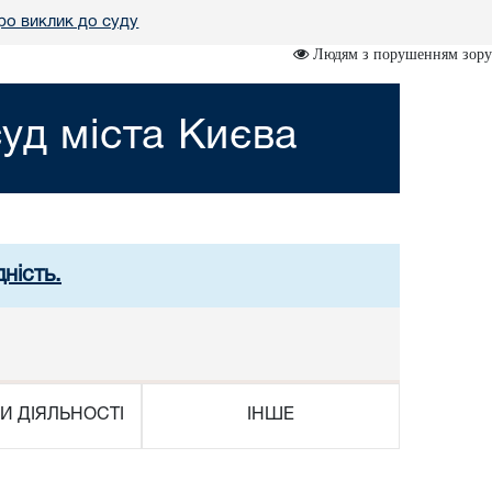
ро виклик до суду
Людям з порушенням зору
уд міста Києва
ність.
И ДІЯЛЬНОСТІ
ІНШЕ