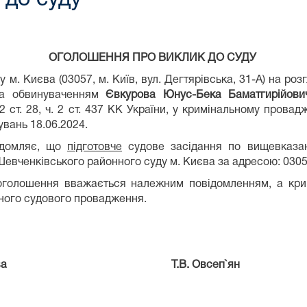
ОГОЛОШЕННЯ ПРО ВИКЛИК ДО СУДУ
м. Києва (03057, м. Київ, вул. Дегтярівська, 31-А) на р
за обвинуваченням
Євкурова Юнус-Бека Баматгирійови
 2 ст. 28, ч. 2 ст. 437 КК України, у кримінальному пров
вань 18.06.2024.
ідомляє, що
підготовче
судове засідання по вищевказан
Шевченківського районного суду м. Києва за адресою: 03057,
 оголошення вважається належним повідомленням, а кри
ьного судового провадження.
м. Києва Т.В. Овсеп`ян