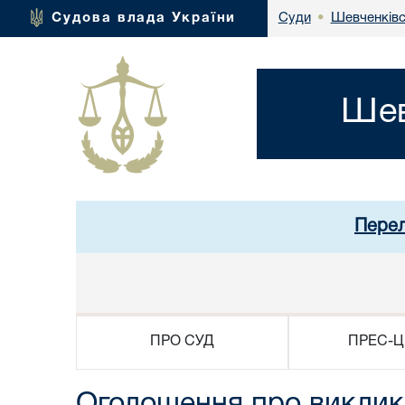
Шевченківс
Судова влада України
Суди
•
Шев
Перел
ПРО СУД
ПРЕС-Ц
Оголошення про виклик