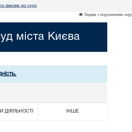
ро виклик до суду
Людям з порушенням зору
уд міста Києва
ність.
И ДІЯЛЬНОСТІ
ІНШЕ