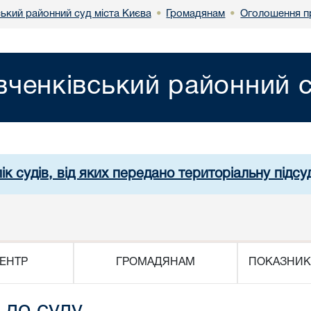
ький районний суд міста Києва
Громадянам
Оголошення п
•
•
ченківський районний с
ік судів, від яких передано територіальну підсуд
ЕНТР
ГРОМАДЯНАМ
ПОКАЗНИК
 до суду