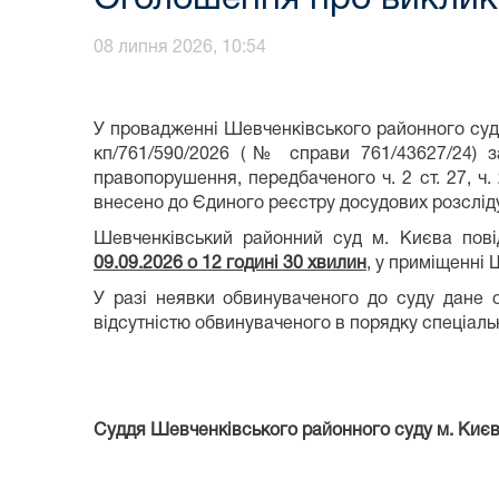
08 липня 2026, 10:54
У провадженні Шевченківського районного суду 
кп/761/590/2026 (№ справи 761/43627/24) 
правопорушення, передбаченого ч. 2 ст. 27, ч.
внесено до Єдиного реєстру досудових розсліду
Шевченківський районний суд м. Києва пов
09.09.2026 о 12 годині 30 хвилин
, у приміщенні 
У разі неявки обвинуваченого до суду дане
відсутністю обвинуваченого в порядку спеціал
Суддя Шевченківського районного
суду 