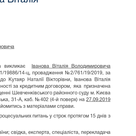
ровича
ва викликає
Іванова Віталія Володимировича
/19886/14-ц, провадження №2/761/19/2019, за
 Кутаяр Наталії Вікторівни, Іванова Віталія
ності за кредитним договором, яка призначена
іщенні Шевченківського районного суду м. Києва
ська, 31-А, каб. №402 (4-й поверх) на
27.09.2019
йомитись з матеріалами справи.
 процесуальних питань у строк протягом 15 днів з
їни; свідка, експерта, спеціаліста, перекладача