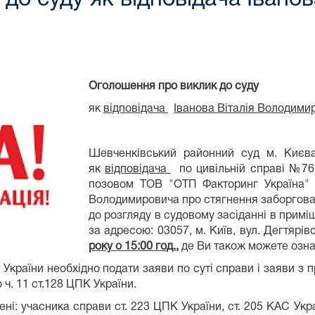
Оголошення про виклик до суду
як
відповідача
Іванова Віталія Володими
Шевченківський районний суд м. Киє
як
відповідача
по цивільній справі №761
позовом ТОВ "ОТП Факторинг Україна" до
Володимировича про стягнення заборгова
до розгляду в судовому засіданні в прим
за адресою: 03057, м. Київ, вул. Дегтярів
року о 15:00 год.,
де Ви також можете озна
К України необхідно подати заяви по суті справи і заяви з
ч. 11 ст.128 ЦПК України.
і: учасника справи ст. 223 ЦПК України, ст. 205 КАС Укра