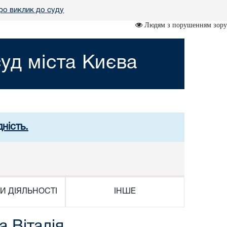
ро виклик до суду
Людям з порушенням зору
уд міста Києва
ність.
И ДІЯЛЬНОСТІ
ІНШЕ
а Віталія