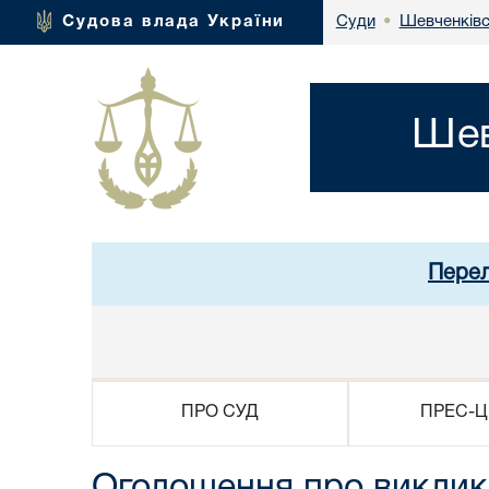
Шевченківс
Судова влада України
Суди
•
Шев
Перел
ПРО СУД
ПРЕС-Ц
Оголошення про виклик д