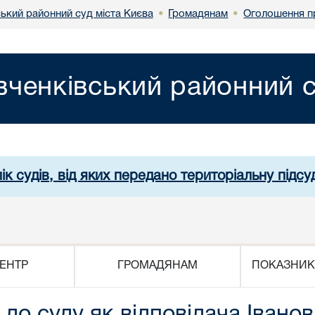
ький районний суд міста Києва
Громадянам
Оголошення п
•
•
ченківський районний с
ік судів, від яких передано територіальну підсуд
ЕНТР
ГРОМАДЯНАМ
ПОКАЗНИК
о суду як відповідача Іванов