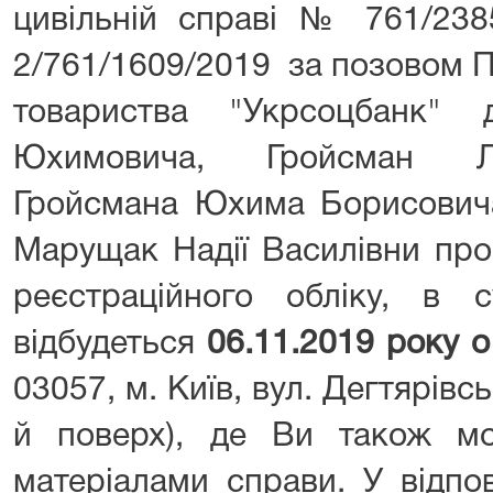
цивільній справі № 761/23
2/761/1609/2019 за позовом П
товариства "Укрсоцбанк"
Юхимовича, Гройсман Лю
Гройсмана Юхима Борисовича,
Марущак Надії Василівни про
реєстраційного обліку, в с
відбудеться
0
6
.11
.2019 року о
03057, м. Київ, вул. Дегтярівсь
й поверх), де Ви також м
матеріалами справи. У відпов