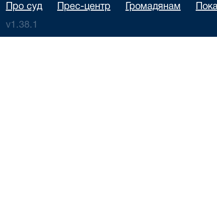
Про суд
Прес-центр
Громадянам
Пока
v1.38.1