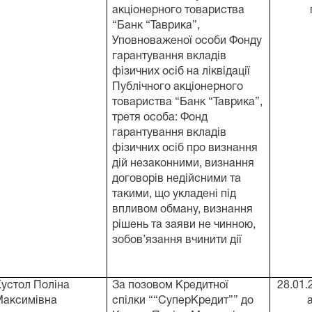
акціонерного товариства
“Банк “Таврика”,
Уповноваженої особи Фонду
гарантування вкладів
фізичних осіб на ліквідації
Публічного акціонерного
товариства “Банк “Таврика”,
третя особа: Фонд
гарантування вкладів
фізичних осіб про визнання
дій незаконними, визнання
договорів недійсними та
такими, що укладені під
впливом обману, визнання
рішень та заяви не чинною,
зобов’язання вчинити дії
устол Поліна
За позовом Кредитної
28.01.
Максимівна
спілки ““СуперКредит”” до