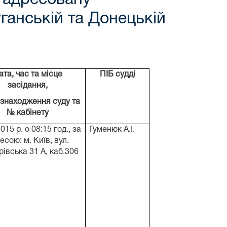
ганській та Донецькій
ата, час та місце
ПІБ судді
засідання,
 знаходження суду та
№ кабінету
015 р. о 08:15 год., за
Гуменюк А.І.
есою: м. Київ, вул.
івська 31 А, каб.306