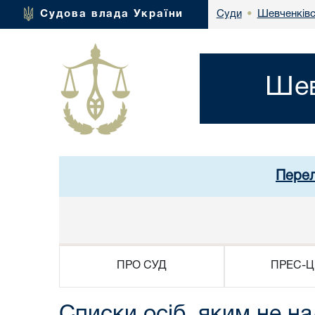
Шевченківс
Судова влада України
Суди
•
Шев
Перел
ПРО СУД
ПРЕС-Ц
Списки осіб, яким не н