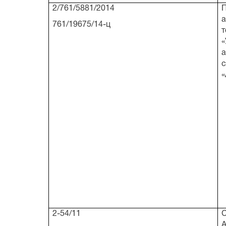
2/761/5881/2014
а
761/19675/14-ц
т
«
а
с
2-54/11
С
А