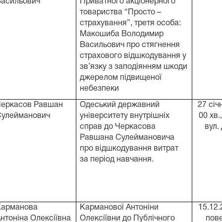
Васильович
Приватного акціонерного
товариства “Просто –
страхування”, третя особа:
Макошиба Володимир
Васильович про стягнення
страхового відшкодування у
зв’язку з заподіянням шкоди
джерелом підвищеної
небезпеки
Черкасов Равшан
Одеський державний
27 січ
Сулейманович
університету внутрішніх
00 хв.
справ до Черкасова
вул.
Равшана Сулеймановича
про відшкодування витрат
за період навчання.
Карманова
Карманової Антоніни
15.12.
нтоніна Олексіївна
Олексіївни до Публічного
пов