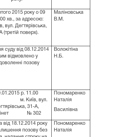
того 2015 року о 09
Маліновська
 00 хв., за адресою:
В.М.
в, вул. Дегтярівська,
А (третій поверх).
я суду від 08.12.2014
Волокітіна
ким відмовлено у
Н.Б.
доволенні позову
.01.2015 р. 11.00
Пономаренко
 м. Київ, вул.
Наталія
гтярівська, 31-А,
Василівна
бінет № 302
 від 18.12.2014 року
Пономаренко
алишення позову без
Наталія
та надання строку на