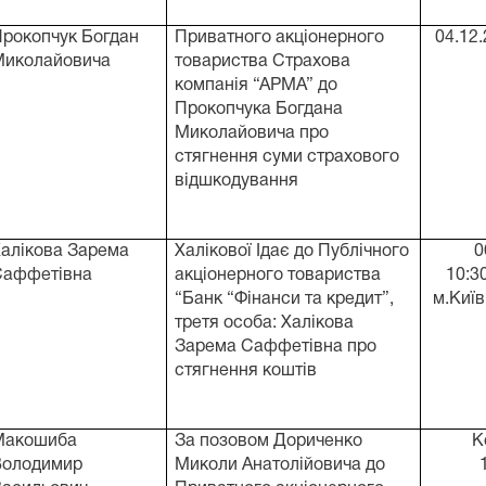
рокопчук Богдан
Приватного акціонерного
04.12
Миколайовича
товариства Страхова
компанія “АРМА” до
Прокопчука Богдана
Миколайовича про
стягнення суми страхового
відшкодування
алікова Зарема
Халікової Ідає до Публічного
0
Саффетівна
акціонерного товариства
10:3
“Банк “Фінанси та кредит”,
м.Київ
третя особа: Халікова
Зарема Саффетівна про
стягнення коштів
Макошиба
За позовом Дориченко
К
Володимир
Миколи Анатолійовича до