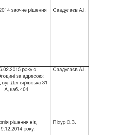
.2014 заочне рішення
Саадулаєв А.І.
6.02.2015 року о
Саадулаєв А.І.
0годині за адресою:
, вул.Дегтярівська 31
А, каб. 404
опія рішення від
Піхур О.В.
19.12.2014 року.