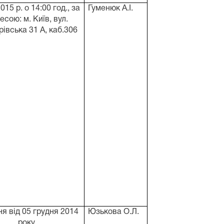
015 р. о 14:00 год., за
Гуменюк А.І.
есою: м. Київ, вул.
івська 31 А, каб.306
я від 05 грудня 2014
Юзькова О.Л.
року.