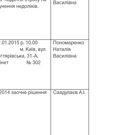
Василівна
унення недоліків.
.01.2015 р. 10.00
Пономаренко
 м. Київ, вул.
Наталія
гтярівська, 31-А,
Василівна
бінет № 302
.2014 заочне рішення
Саадулаєв А.І.