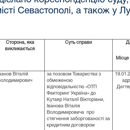
сті Севастополі, а також у Лу
Сторона, яка
Суть
справи
Д
викликається
Місце
ванов Віталій
за позовом Товариства з
19.01.2
Володимирович
обмеженою
адр
відповідальністю «ОТП
Дегтяр
Факторинг Україна» до
Кутаяр Наталії Вікторівни,
Іванова Віталія
Володимировича про
стягнення заборгованості за
кредитним договором