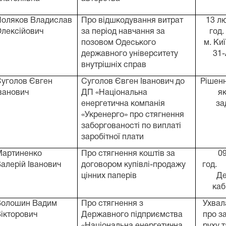
Поляков Владислав
Про відшкодування витрат
13 лю
лексійович
за період навчання за
год.
позовом Одеського
м. Киї
державного університету
31-
внутрішніх справ
уголов Євген
Суголов Євген Іванович до
Рішенн
ванович
ДП «Національна
я
енергетична компанія
за
«Укренерго» про стягнення
заборгованості по виплаті
заробітної плати
Мартиненко
Про стягнення коштів за
09
алерій Іванович
договором купівлі-продажу
год.
цінних паперів
Де
ка
Волошин Вадим
Про стягнення з
Ухвала
ікторович
Державного підприємства
про з
«Національна енергетична
руху 