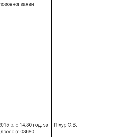
позовної заяви
2015 р. о 14.30 год. за
Піхур О.В.
адресою: 03680,