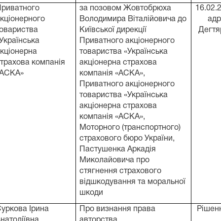
Приватного
за позовом Жовтобрюха
16.02.2
кціонерного
Володимира Віталійовича до
адр
овариства
Київської дирекції
Дегтяр
Українська
Приватного акціонерного
кціонерна
товариства «Українська
трахова компанія
акціонерна страхова
«АСКА»
компанія «АСКА»,
Приватного акціонерного
товариства «Українська
акціонерна страхова
компанія «АСКА»,
Моторного (транспортного)
страхового бюро України,
Пастушенка Аркадія
Миколайовича про
стягнення страхового
відшкодування та моральної
шкоди
уркова Ірина
Про визнання права
Рішенн
натоліївна
авторства