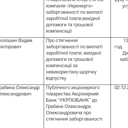
компанія «Укренерго»
ус
заборгованості по виплаті
заробітної плати,вихідної
допомоги та грошової
компенсації
Волошин Вадим
Про стягнення
12
ікторович
заборгованості по виплаті
год.
заробітної плати, вихідної
Де
допомоги та грошової
ка
компенсації за
невикористану щорічну
відпустку
рабина Олександр
Публічного акціонерного
02.12
Олександрович
товариства Акціонерний
Банк “УКРГАЗБАНК” до
Грабина Олександра
Олександровича про
стягнення заборгованості