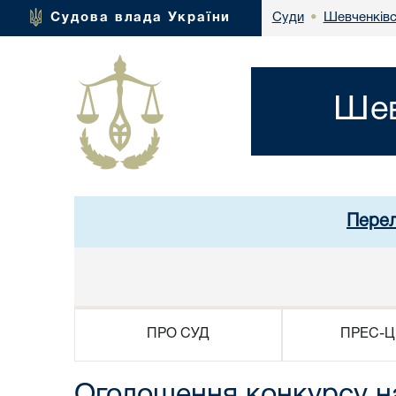
Шевченківс
Судова влада України
Суди
•
Шев
Перел
ПРО СУД
ПРЕС-Ц
Оголошення конкурсу н