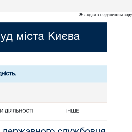
Людям з порушенням зору
уд міста Києва
ність.
И ДІЯЛЬНОСТІ
ІНШЕ
и державного службовця