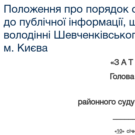
Положення про порядок о
до публічної інформації, 
володінні Шевченківсько
м. Києва
«
З А Т
Голов
Шевченкі
районного суду
_____________О
«
10
»
січ