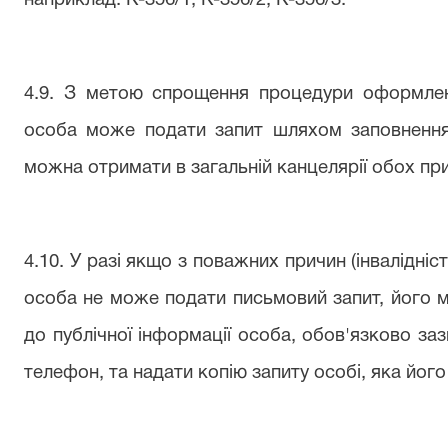
наприклад: К-356/1, К-356/2, К-356/3.
4.9. З метою спрощення процедури оформлен
особа може подати запит шляхом заповнення 
можна отримати в загальній канцелярії обох пр
4.10. У разі якщо з поважних причин (інвалідніс
особа не може подати письмовий запит, його
до публічної інформації особа, обов'язково заз
телефон, та надати копію запиту особі, яка його