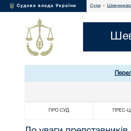
Шевченківс
Судова влада України
Суди
•
Шев
Перел
ПРО СУД
ПРЕС-Ц
До уваги представників