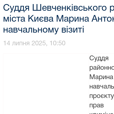
Суддя Шевченківського р
міста Києва Марина Анто
навчальному візиті
14 липня 2025, 10:50
Судд
район
Марина
навчал
проєкт
прав