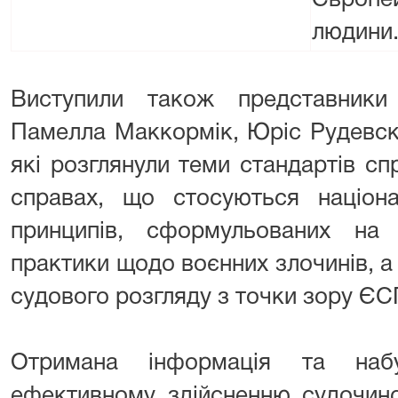
Європе
людини
Виступили також представник
Памелла Маккормік, Юріс Рудевск
які розглянули теми стандартів с
справах, що стосуються націона
принципів, сформульованих на 
практики щодо воєнних злочинів, 
судового розгляду з точки зору ЄС
Отримана інформація та набу
ефективному здійсненню судочинс