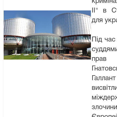
криміна
ІІ" в С
для укр
Під час 
суддям
прав
Гнатов
Галлант
висвіт
міждер
злоч