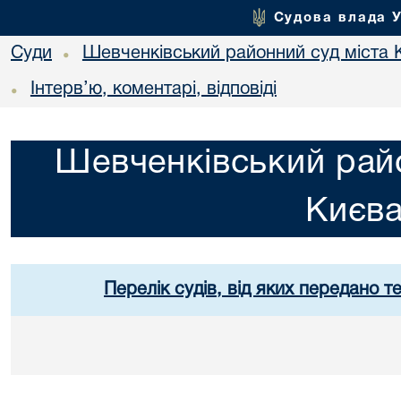
Судова влада 
Суди
Шевченківський районний суд міста 
•
Інтерв’ю, коментарі, відповіді
•
Шевченківський райо
Києв
Перелік судів, від яких передано т