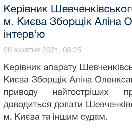
Керівник Шевченківськог
м. Києва Зборщік Аліна 
інтерв‘ю
06 жовтня 2021, 08:25
Керівник апарату Шевченківсь
Києва Зборщік Аліна Оленксан
приводу найгостріших п
доводиться долати Шевченків
м. Києва та іншим судам.