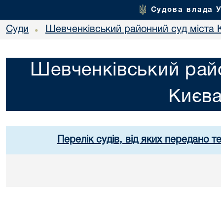
Судова влада 
Суди
Шевченківський районний суд міста 
•
Шевченківський райо
Києв
Перелік судів, від яких передано т