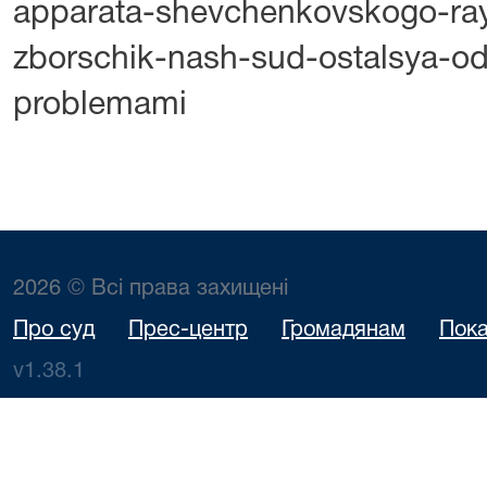
apparata-shevchenkovskogo-ray
zborschik-nash-sud-ostalsya-od
problemami
2026 © Всі права захищені
Про суд
Прес-центр
Громадянам
Пока
v1.38.1