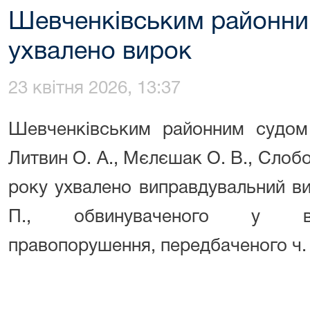
Шевченківським районним
ухвалено вирок
23 квітня 2026, 13:37
Шевченківським районним судом м
Литвин О. А., Мєлєшак О. В., Слобо
року ухвалено виправдувальний в
П., обвинуваченого у вчи
правопорушення, передбаченого ч. 4