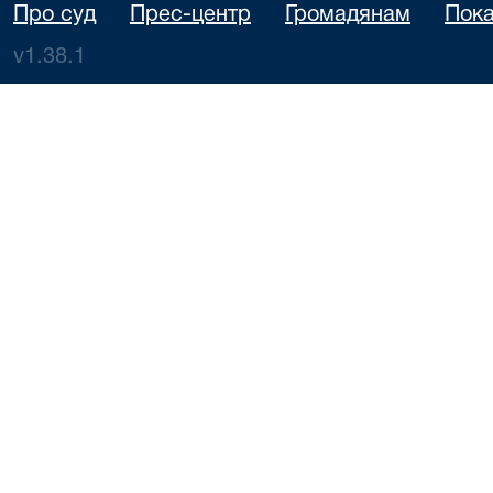
Про суд
Прес-центр
Громадянам
Пока
v1.38.1