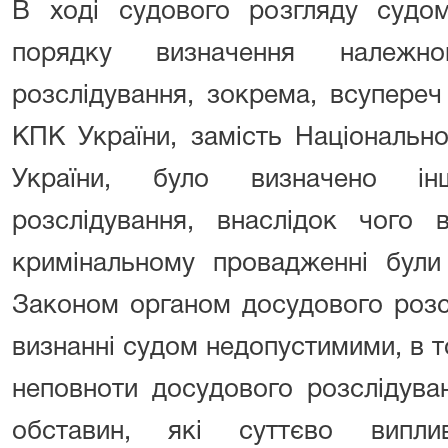
В ході судового розгляду судо
порядку визначення належно
розслідування, зокрема, всупереч
КПК України, замість Національн
України, було визначено ін
розслідування, внаслідок чого 
кримінальному провадженні були
Законом органом досудового розсл
визнанні судом недопустимими, в т
неповноти досудового розслідува
обставин, які суттєво випли