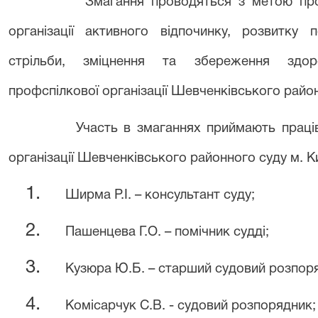
Змагання проводяться з метою проп
організації активного відпочинку, розвитку 
стрільби, зміцнення та збереження здоров
профспілкової організації Шевченківського райо
Участь в змаганнях приймають праці
організації Шевченківського районного суду м. Ки
1.
Ширма Р.І. – консультант суду;
2.
Пашенцева Г.О. – помічник судді;
3.
Кузюра Ю.Б. – старший судовий розпор
4.
Комісарчук С.В. - судовий розпорядник;