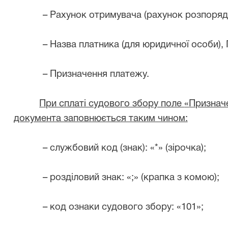
–
Рахунок отримувача (рахунок розпоря
–
Назва платника (для юридичної особи),
–
Призначення платежу.
При сплаті судового збору поле
«
Признач
документа заповнюється таким чином:
–
службовий код (знак):
«
*
»
(зірочка);
–
розділовий знак:
«
;
»
(крапка з комою);
–
код ознаки судового збору:
«
101
»
;