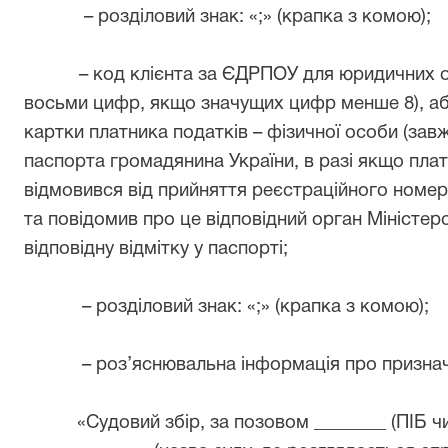
–
розділовий знак:
«
;
»
(крапка з комою);
–
код клієнта за ЄДРПОУ для юридичних о
восьми цифр, якщо значущих цифр менше 8), аб
картки платника податків
–
фізичної особи (завж
паспорта громадянина України, в разі якщо плат
відмовився від прийняття реєстраційного номер
та повідомив про це відповідний орган Міністерс
відповідну відмітку у паспорті;
–
розділовий знак:
«
;
»
(крапка з комою);
– роз’яснювальна
інформація про признач
«
Судовий збір, за позовом
________
(
ПІБ
ч