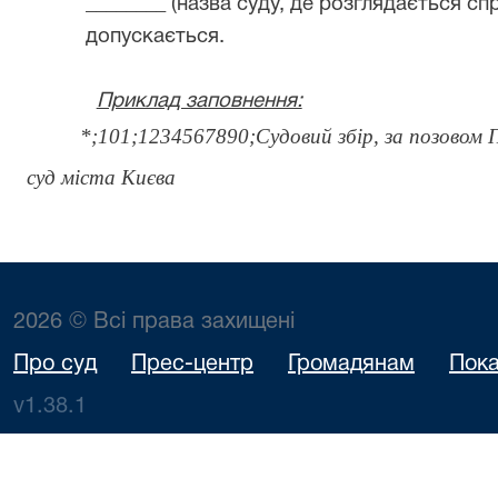
________
(назва суду, де розглядається сп
допускається.
Приклад заповнення:
*;101;1234567890;Судовий збір, за позовом
суд міста Києва
2026 © Всі права захищені
Про суд
Прес-центр
Громадянам
Пока
v1.38.1