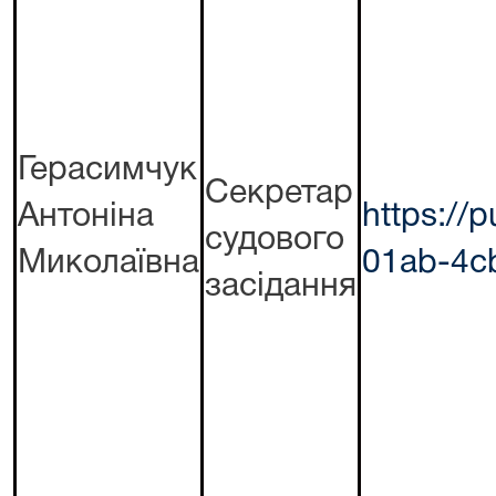
Герасимчук
Секретар
Антоніна
https://
судового
Миколаївна
01ab-4c
засідання