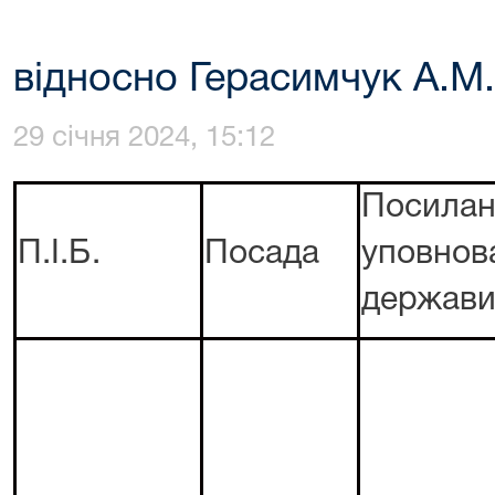
відносно Герасимчук А.М.
29 січня 2024, 15:12
Посил
П.І.Б.
Посада
уповно
держави