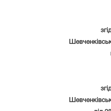
згі
Шевченківськ
згі
Шевченківськ