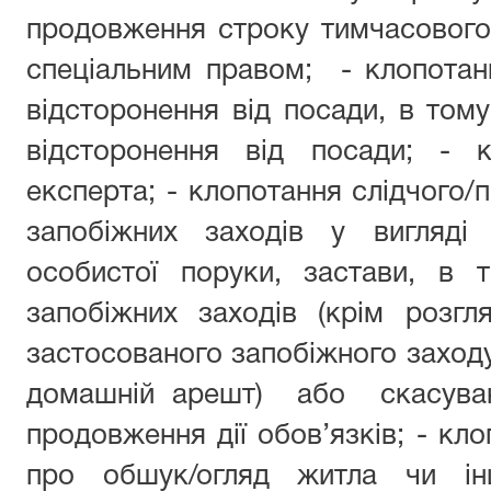
продовження строку тимчасового
спеціальним правом; - клопотан
відсторонення від посади, в том
відсторонення від посади; - 
експерта; - клопотання слідчого/
запобіжних заходів у вигляді 
особистої поруки, застави, в 
запобіжних заходів (крім розг
застосованого запобіжного заходу
домашній арешт) або скасуванн
продовження дії обов’язків; - кл
про обшук/огляд житла чи ін