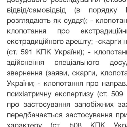
відвід/самовідвід (в порядку
розглядають як суддя); - клопота
клопотання про екстрадицій
екстрадиційного арешту; -скарги 
(ст. 591 КПК України); - клопота
здійснення спеціального досу
звернення (заяви, скарги, клопот
України; - клопотання про направ
психіатричну експертизу (ст. 509
про застосування запобіжних за
передбачається застосування пр
характеру (ст. 508 КПК Укра