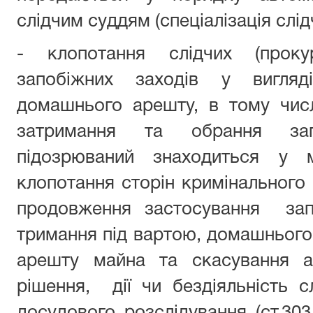
слідчим суддям (спеціалізація слід
- клопотання слідчих (проку
запобіжних заходів у вигляд
домашнього арешту, в тому чис
затримання та обрання зап
підозрюваний знаходиться у 
клопотання сторін кримінального
продовження застосування запо
тримання під вартою, домашнього
арешту майна та скасування а
рішення, дії чи бездіяльність с
досудового розслідування (ст.303