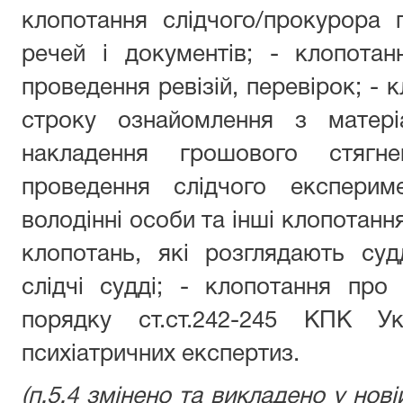
клопотання слідчого/прокурора
речей і документів; - клопотан
проведення ревізій, перевірок; -
строку ознайомлення з матері
накладення грошового стягн
проведення слідчого експери
володінні особи та інші клопотанн
клопотань, які розглядають судд
слідчі судді; - клопотання про
порядку ст.ст.242-245 КПК Ук
психіатричних експертиз.
(п.5.4 змінено та викладено у нові