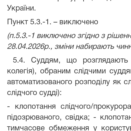
України.
Пункт 5.3.-1. – виключено
(п.5.3.-1 виключено згідно з рішен
28.04.2026р., зміни набирають чинн
5.4. Суддям, що розглядають ц
колегія), обраним слідчими судд
автоматизованого розподілу як сл
слідчого судді):
- клопотання слідчого/прокуро
підозрюваного, свідка; - клопота
тимчасове обмеження у користув