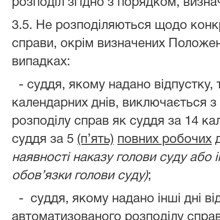
розподіл згідно з порядком, визн
3.5. Не розподіляються щодо конк
справи, окрім визначених Положен
випадках:
- суддя, якому надано відпустку,
календарних днів, виключається з
розподілу справ як суддя за 14 кал
суддя за 5
(п’ять)
повних робочих
д
наявності наказу голови суду або 
обов’язки голови суду)
;
- суддя, якому надано інші дні в
автоматизованого розподілу справ