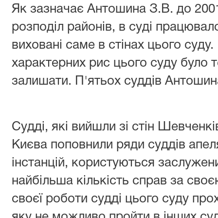
Як зазначає Антошина З.В. до 2001
розподіл районів, в суді працювало
виховані саме в стінах цього суду.
характерних рис цього суду було те
залишати. П'ятьох суддів Антошин
Судді, які вийшли зі стін Шевченк
Києва поповнили ряди суддів апеля
інстанцій, користуються заслужен
найбільша кількість справ за своє
своєї роботи судді цього суду про
яку не можливо пройти в інших су