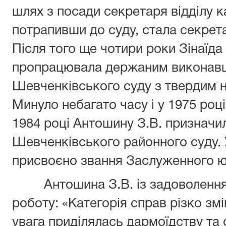
шлях з посади секретаря відділу ка
потрапивши до суду, стала секрет
Після того ще чотири роки Зінаїд
пропрацювала держаним виконавце
Шевченківського суду з твердим 
Минуло небагато часу і у 1975 роц
1984 році Антошину З.В. призначи
Шевченківського районного суду. 
присвоєно звання Заслуженного ю
Антошина З.В. із задоволенням
роботу: «Категорія справ різко зм
увага приділялась дармоїдству та