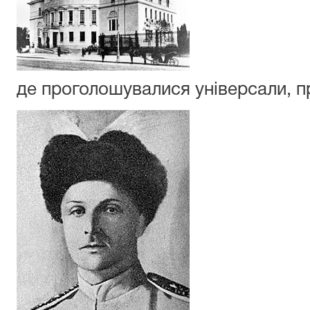
де проголошувалися універсали, 