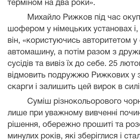
терміном на два роки».
Михайло Рижков під час окупац
шофером у німецьких установах і, 
він, «користуючись авторитетом у 
автомашину, а потім разом з друж
сусідів та вивіз їх до себе. 25 лю
відмовить подружжю Рижкових у з
скарги і залишить цей вирок в силі
Суміш різнокольорового чорнил
лише при уважному вивченні почи
рішення, обережно прошиті та розс
минулих років, які зберіглися і ст