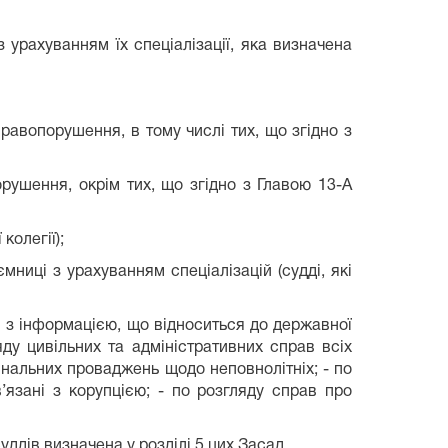
 урахуванням їх спеціалізації, яка визначена
правопорушення, в тому числі тих, що згідно з
орушення, окрім тих, що згідно з Главою 13-А
колегії);
мниці з урахуванням спеціалізацій (судді, які
и з інформацією, що відноситься до державної
яду цивільних та адміністративних справ всіх
мінальних проваджень щодо неповнолітніх; - по
’язані з корупцією; - по розгляду справ про
уддів визначена у розділі 5 цих Засад.