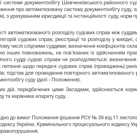
теми документообігу Шевченківського районного суду 
ження про автоматизовану систему документообігу суду, з
, з урахуванням юрисдикції та інстанційності суду, норм п
втоматизованого розподілу судових справ між суддями,
тегорій судових справ; реєстрації та розподілу у вихідні, 
 тому числі слідчими суддями; визначення коефіцієнтів скл
ю інших повноважень, не пов’язаних із здійсненням прав
тного судді судові справи не розподіляються; визначення к
ж питання щодо передачі судових справ (проваджень) раніш
ів; підстав для проведення повторного автоматизованого 
нтообігу суду (далі - Положення).
ких дій, передбачених цими Засадами, здійснюється кор
у та керівника апарату суду.
дно до вимог Положення (рішення РСУ № 39 від 11 листопад
кодексу України, Кримінального процесуального кодексу Ук
 правопорушення.