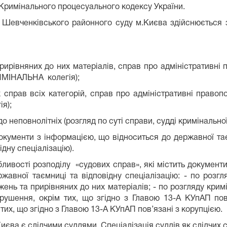
4 Кримінального процесуального кодексу України.
и Шевченківського районного суду м.Києва здійснюється з
рирівняних до них матеріалів, справ про адміністративні 
РИМІНАЛЬНА колегія);
х справ всіх категорій, справ про адміністративні правоп
я);
неповнолітніх (розгляд по суті справи, судді кримінальної 
документи з інформацією, що відноситься до державної тає
дну спеціалізацію).
бливості розподілу «судових справ», які містить документ
ржавної таємниці та відповідну спеціалізацію: - по розгл
жень та прирівняних до них матеріалів; - по розгляду кри
рушення, окрім тих, що згідно з Главою 13-А КУпАП пов
тих, що згідно з Главою 13-А КУпАП пов’язані з корупцією.
єва є слідчими суддями. Спеціалізація суддів як слідчих с