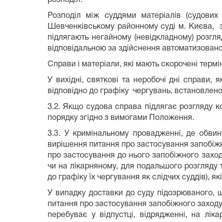
Розподіл між суддями матеріалів (судових
Шевченківському районному суді м. Києва, зді
підлягають негайному (невідкладному) розгля
відповідальною за здійснення автоматизовано
Справи і матеріали, які мають скорочені термін
У вихідні, святкові та неробочі дні справи,
відповідно до графіку чергувань, встановлено
3.2. Якщо судова справа підлягає розгляду к
порядку згідно з вимогами Положення.
3.3. У кримінальному провадженні, де обви
вирішення питання про застосування запобіжно
про застосування до нього запобіжного заход
чи на лікарняному, для подальшого розгляду 
до графіку їх чергування як слідчих суддів), я
У випадку доставки до суду підозрюваного, 
питання про застосування запобіжного заходу, 
перебуває у відпустці, відрядженні, на лі