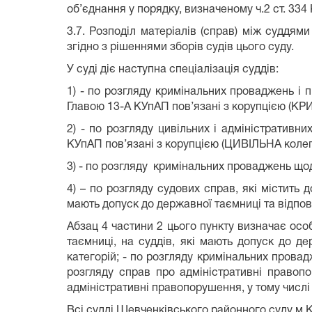
об’єднання у порядку, визначеному ч.2 ст. 33
3.7. Розподіл матеріалів (справ) між суддям
згідно з рішеннями зборів судів цього суду.
У суді діє наступна спеціалізація суддів:
1) - по розгляду кримінальних проваджень і п
Главою 13-А КУпАП пов’язані з корупцією (К
2) - по розгляду цивільних і адміністративни
КУпАП пов’язані з корупцією (ЦИВІЛЬНА колегі
3) - по розгляду кримінальних проваджень щодо 
4) – по розгляду судових справ, які містить 
мають допуск до державної таємниці та відпові
Абзац 4 частини 2 цього пункту визначає осо
таємниці, на суддів, які мають допуск до де
категорій; - по розгляду кримінальних провад
розгляду справ про адміністративні правопо
адміністративні правопорушення, у тому числі 
Всі судді Шевченківського районного суду м.Ки