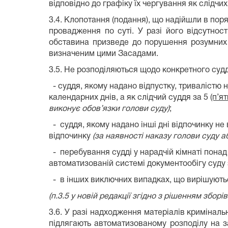
відповідно до графіку їх чергування як слідчих
3.4. Клопотання (подання), що надійшли в пор
провадження по суті. У разі його відсутнос
обставина призведе до порушення розумних с
визначеним цими Засадами.
3.5. Не розподіляються щодо конкретного судд
- суддя, якому надано відпустку, тривалістю 
календарних днів, а як слідчий суддя за 5
(п’ят
виконує обов’язки голови суду)
;
- суддя, якому надано інші дні відпочинку не
відпочинку
(за наявності наказу голови суду а
- перебування судді у нарадчій кімнаті понад 
автоматизованій системі документообігу суду з
- в інших виключних випадках, що вирішують
(п.3.5 у новій редакції згідно з рішенням зборі
3.6. У разі надходження матеріалів кримінал
підлягають автоматизованому розподілу на з