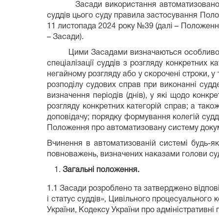
Засади використання автоматизованої сис
суддів цього суду правила застосування Поло
11 листопада 2024 року №39 (далі – Положення)
– Засади).
Цими Засадами визначаються особливості а
спеціалізації суддів з розгляду конкретних ка
негайному розгляду або у скорочені строки, у
розподілу судових справ при виконанні судде
визначення періодів (днів), у які щодо конкре
розгляду конкретних категорій справ; а тако
доповідачу; порядку формування колегій судд
Положення про автоматизовану систему докуме
Вчинення в автоматизованій системі будь-я
повноважень, визначених наказами голови суд
Загальні положення.
1.1 Засади розроблено та затверджено відпові
і статус суддів», Цивільного процесуального 
України, Кодексу України про адміністративні