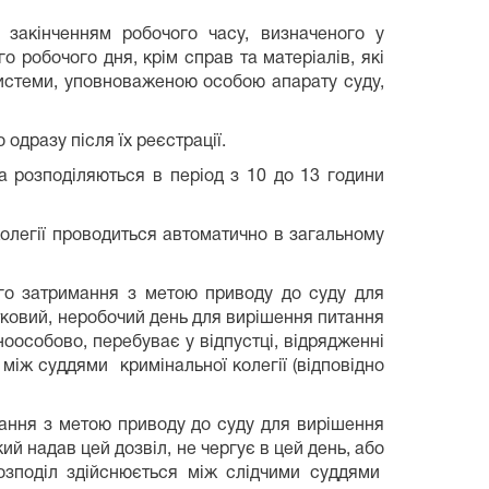
 закінченням робочого часу, визначеного у
 робочого дня, крім справ та матеріалів, які
 системи, уповноваженою особою апарату суду,
 одразу після їх реєстрації.
та розподіляються в період з 10 до 13 години
колегії проводиться автоматично в загальному
ого затримання з метою приводу до суду для
тковий, неробочий день для вирішення питання
оособово, перебуває у відпустці, відрядженні
між суддями кримінальної колегії (відповідно
мання з метою приводу до суду для вирішення
ий надав цей дозвіл, не чергує в цей день, або
розподіл здійснюється між слідчими суддями