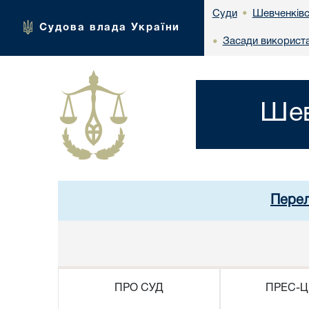
Шевченківс
Суди
•
Судова влада України
Засади використа
•
Шев
Перел
ПРО СУД
ПРЕС-Ц